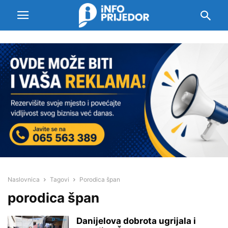
Naslovnica
Tagovi
Porodica špan
porodica špan
Danijelova dobrota ugrijala i