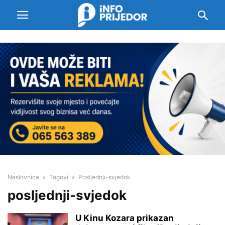
Naslovnica
Tagovi
Posljednji-svjedok
posljednji-svjedok
U Kinu Kozara prikazan