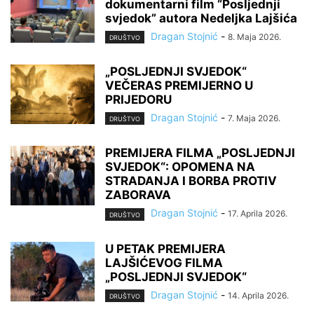
dokumentarni film “Posljednji
svjedok” autora Nedeljka Lajšića
Dragan Stojnić
-
8. Maja 2026.
DRUŠTVO
„POSLJEDNJI SVJEDOK“
VEČERAS PREMIJERNO U
PRIJEDORU
Dragan Stojnić
-
7. Maja 2026.
DRUŠTVO
PREMIJERA FILMA „POSLJEDNJI
SVJEDOK“: OPOMENA NA
STRADANJA I BORBA PROTIV
ZABORAVA
Dragan Stojnić
-
17. Aprila 2026.
DRUŠTVO
U PETAK PREMIJERA
LAJŠIĆEVOG FILMA
„POSLJEDNJI SVJEDOK“
Dragan Stojnić
-
14. Aprila 2026.
DRUŠTVO