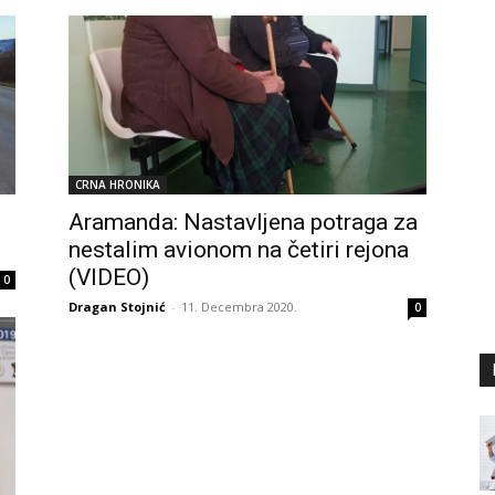
CRNA HRONIKA
i
Aramanda: Nastavljena potraga za
nestalim avionom na četiri rejona
(VIDEO)
0
Dragan Stojnić
-
11. Decembra 2020.
0