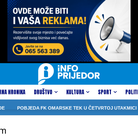
RNA HRONIKA
DRUŠTVO
KULTURA
SPORT
POLIT
POBJEDA FK OMARSKE TEK U ČETVRTOJ UTAKMICI
om