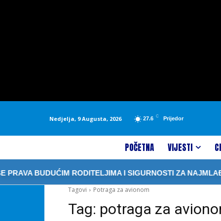
C
Nedjelja, 9 Augusta, 2026
27.6
Prijedor
POČETNA
VIJESTI
C
PRAVA BUDUĆIM RODITELJIMA I SIGURNOSTI ZA NAJMLAĐE
Tagovi
Potraga za avionom
Tag:
potraga za avion