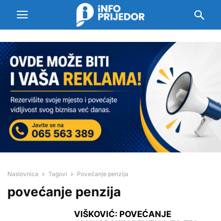
Naslovnica
Tagovi
Povećanje penzija
povećanje penzija
VIŠKOVIĆ: POVEĆANJE