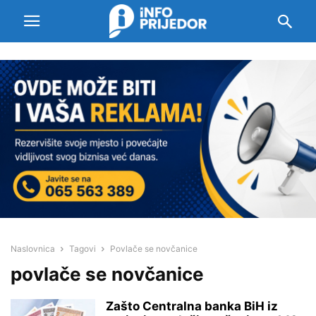
Naslovnica
Tagovi
Povlače se novčanice
povlače se novčanice
Zašto Centralna banka BiH iz