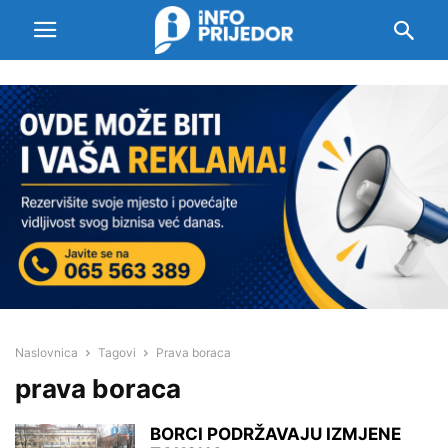
Naslovnica
Tagovi
Prava boraca
prava boraca
BORCI PODRŽAVAJU IZMJENE