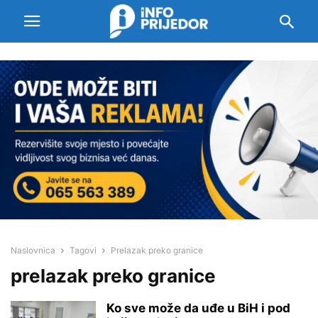
Naslovnica
Tagovi
Prelazak preko granice
prelazak preko granice
Ko sve može da uđe u BiH i pod