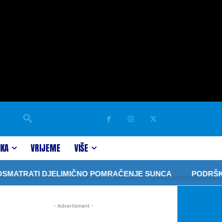
IKA
VRIJEME
VIŠE
MATRATI DJELIMIČNO POMRAČENJE SUNCA
PODRŠKA PO
- Advertisment -