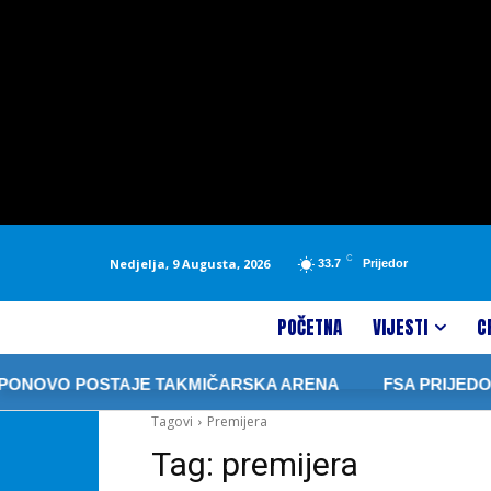
C
Nedjelja, 9 Augusta, 2026
33.7
Prijedor
POČETNA
VIJESTI
C
ONOVO POSTAJE TAKMIČARSKA ARENA
FSA PRIJEDOR T
Tagovi
Premijera
Tag:
premijera