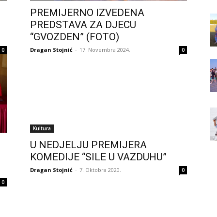
PREMIJERNO IZVEDENA
PREDSTAVA ZA DJECU
“GVOZDEN” (FOTO)
Dragan Stojnić
-
17. Novembra 2024.
0
0
Kultura
U NEDJELJU PREMIJERA
KOMEDIJE “SILE U VAZDUHU”
Dragan Stojnić
-
7. Oktobra 2020.
0
0