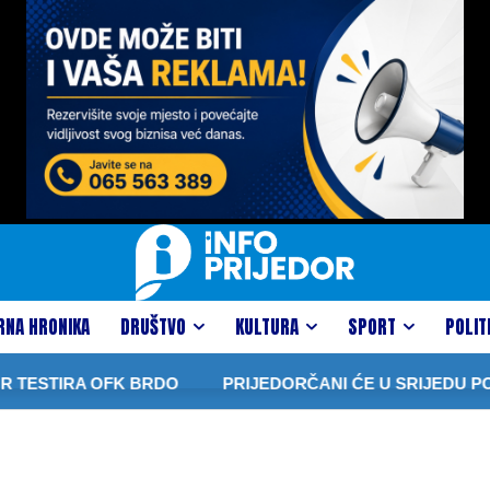
RNA HRONIKA
DRUŠTVO
KULTURA
SPORT
POLIT
ESTIRA OFK BRDO
PRIJEDORČANI ĆE U SRIJEDU POS