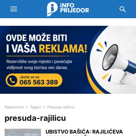
Naslovnica
Tagovi
Presuda-rajilicu
presuda-rajilicu
UBISTVO BAŠIĆA: RAJILIĆEVA