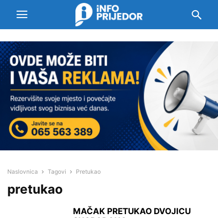
Naslovnica
Tagovi
Pretukao
pretukao
MAČAK PRETUKAO DVOJICU