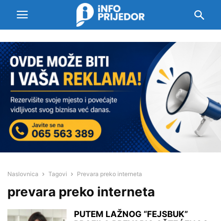
Naslovnica
Tagovi
Prevara preko interneta
prevara preko interneta
PUTEM LAŽNOG “FEJSBUK”