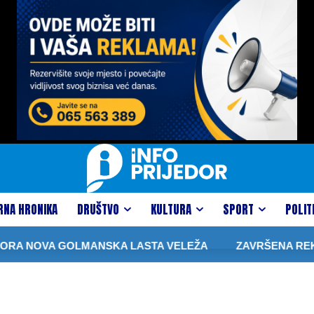
RNA HRONIKA
DRUŠTVO
KULTURA
SPORT
POLIT
RA NOVA GOLMANSKA LASTA VELEŽA
ZAVRŠENA REKONS