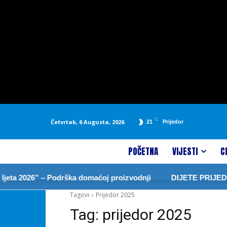
C
Četvrtak, 6 Augusta, 2026
21
Prijedor
POČETNA
VIJESTI
C
ta 2026” – Podrška domaćoj proizvodnji
DIJETE PRIJEDO
Tagovi
Prijedor 2025
Tag:
prijedor 2025