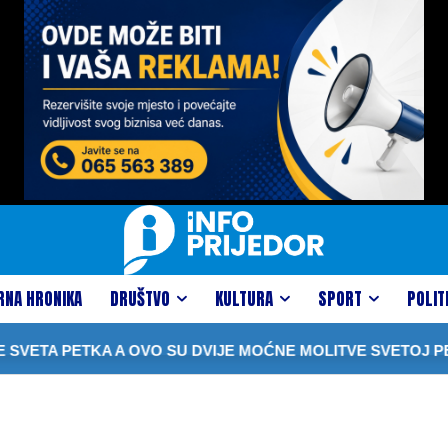
RNA HRONIKA
DRUŠTVO
KULTURA
SPORT
POLIT
VETA PETKA A OVO SU DVIJE MOĆNE MOLITVE SVETOJ PET
i