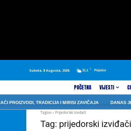
C
Subota, 8 Augusta, 2026
31.1
Prijedor
POČETNA
VIJESTI
C
ROIZVODI, TRADICIJA I MIRISI ZAVIČAJA
DANAS JE S
Tagovi
Prijedorski izviđači
Tag:
prijedorski izviđač