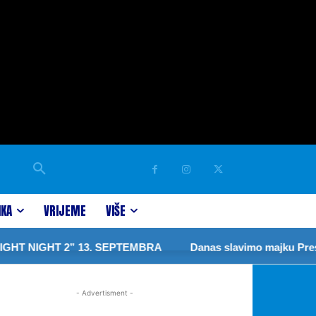
IKA
VRIJEME
VIŠE
T NIGHT 2” 13. SEPTEMBRA
Danas slavimo majku Presve
- Advertisment -