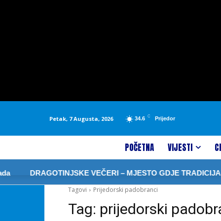
C
Petak, 7 Augusta, 2026
34.6
Prijedor
POČETNA
VIJESTI
C
a
DRAGOTINJSKE VEČERI – MJESTO GDJE TRADICIJA Č
Tagovi
Prijedorski padobranci
Tag:
prijedorski padobr