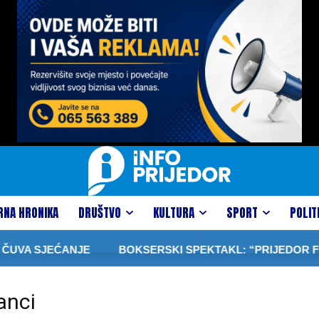
RNA HRONIKA
DRUŠTVO
KULTURA
SPORT
POLIT
UVA SJEĆANJE
BOKSERSKI SPEKTAKL: “PRIJEDOR FIGH
anci