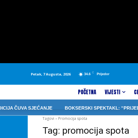
C
Petak, 7 Augusta, 2026
34.6
Prijedor
POČETNA
VIJESTI
C
IJA ČUVA SJEĆANJE
BOKSERSKI SPEKTAKL: “PRIJEDOR
Tagovi
Promocija spota
Tag:
promocija spota