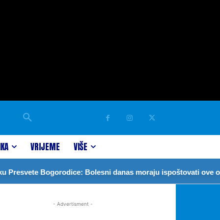
IKA
VRIJEME
VIŠE
resvete Bogorodice: Bolesni danas moraju ispoštovati ove obič
- Advertisment -