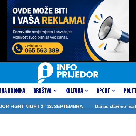
RNA HRONIKA
DRUŠTVO
KULTURA
SPORT
POLIT
 FIGHT NIGHT 2” 13. SEPTEMBRA
Danas slavimo majku P