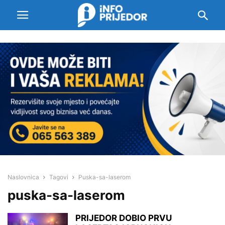
Naslovnica
Tagovi
Puska-sa-laserom
puska-sa-laserom
PRIJEDOR DOBIO PRVU