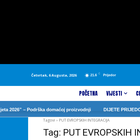
C
Četvrtak, 6 Augusta, 2026
21.6
Prijedor
POČETNA
VIJESTI
C
ta 2026” – Podrška domaćoj proizvodnji
DIJETE PRIJEDOR
Tagovi
PUT EVROPSKIH INTEGRACIJA
Tag:
PUT EVROPSKIH 