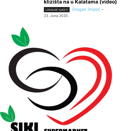
klizišta na u Kalatama (video)
Dragan Stojnić
-
LOKALNE VIJESTI
23. Juna 2020.