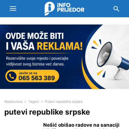
Naslovnica
Tagovi
Putevi republike srpske
putevi republike srpske
Nešić obišao radove na sanaciji