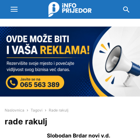
Naslovnica
Tagovi
Rade rakulj
rade rakulj
Slobodan Brdar novi v.d.