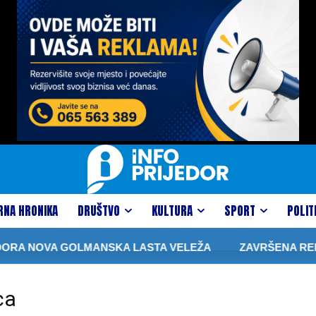
RNA HRONIKA
DRUŠTVO
KULTURA
SPORT
POLIT
RA NOVA GOLMANSKA LASTA VELEŽA
ZAVRŠENA REKON
ca