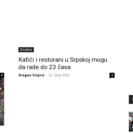
Društvo
Kafići i restorani u Srpskoj mogu
da rade do 23 časa
Dragan Stojnić
-
22. Maja 2020.
0
0