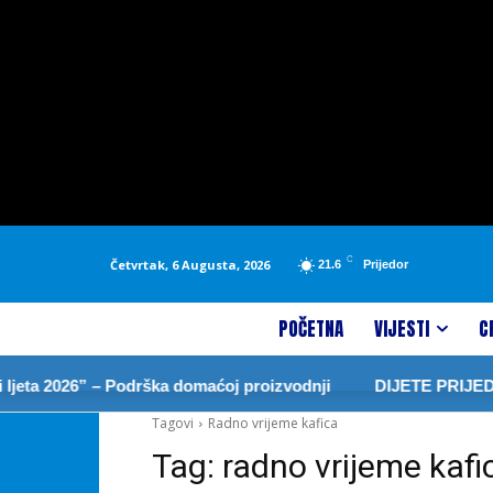
C
Četvrtak, 6 Augusta, 2026
21.6
Prijedor
POČETNA
VIJESTI
C
eta 2026” – Podrška domaćoj proizvodnji
DIJETE PRIJEDO
Tagovi
Radno vrijeme kafica
Tag:
radno vrijeme kafi