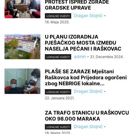
PROTEST ISPRED ZGRADE
GRADSKE UPRAVE
Dragan Stojnić
-
LOKALNE VIJESTI
16. Maja 2025.
U PLANU IZGRADNJA
PJEŠAČKOG MOSTA IZMEĐU
NASELJA PEĆANI I RAŠKOVAC
admin
-
31. Decembra 2024.
LOKALNE VIJESTI
PLAŠE SE ZARAZE Mještani
Raškovca kod Prijedora ogorčeni
zbog NEBRIGE lokalne...
Dragan Stojnić
-
LOKALNE VIJESTI
22. Januara 2021.
ZA TRAFO STANICU U RAŠKOVCU
OKO 98.000 MARAKA
Dragan Stojnić
-
LOKALNE VIJESTI
18. Marta 2020.