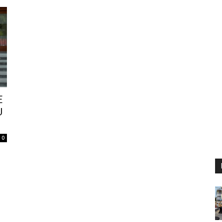
E
U
0