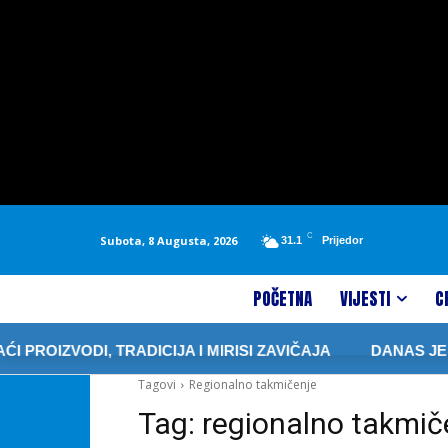
C
Subota, 8 Augusta, 2026
31.1
Prijedor
POČETNA
VIJESTI
C
OIZVODI, TRADICIJA I MIRISI ZAVIČAJA
DANAS JE SV
Tagovi
Regionalno takmičenje
Tag:
regionalno takmič