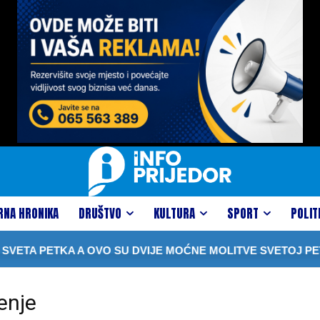
RNA HRONIKA
DRUŠTVO
KULTURA
SPORT
POLIT
ETA PETKA A OVO SU DVIJE MOĆNE MOLITVE SVETOJ PETK
enje