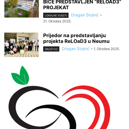
BIĆE PREDSTAVLJEN “RELOAD3”
PROJEKAT
Dragan Stojnić
-
LOKALNE VIJESTI
21. Oktobra 2025.
Prijedor na predstavljanju
projekta ReLOaD3 u Neumu
Dragan Stojnić
-
1. Oktobra 2025.
DRUŠTVO