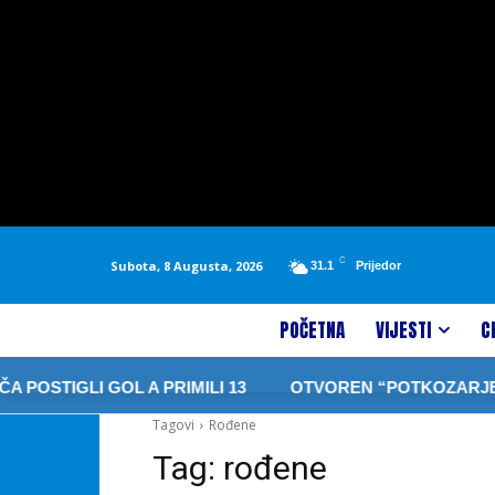
C
Subota, 8 Augusta, 2026
31.1
Prijedor
POČETNA
VIJESTI
C
OSTIGLI GOL A PRIMILI 13
OTVOREN “POTKOZARJE FES
Tagovi
Rođene
Tag:
rođene