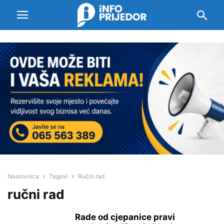
Naslovnica
Tagovi
Ručni rad
ručni rad
Rade od cjepanice pravi