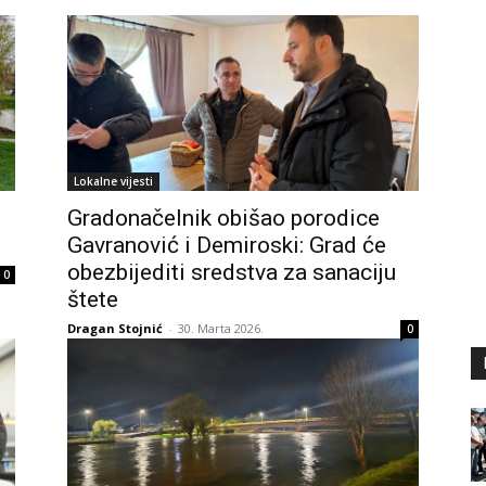
Lokalne vijesti
Gradonačelnik obišao porodice
Gavranović i Demiroski: Grad će
obezbijediti sredstva za sanaciju
0
štete
Dragan Stojnić
-
30. Marta 2026.
0