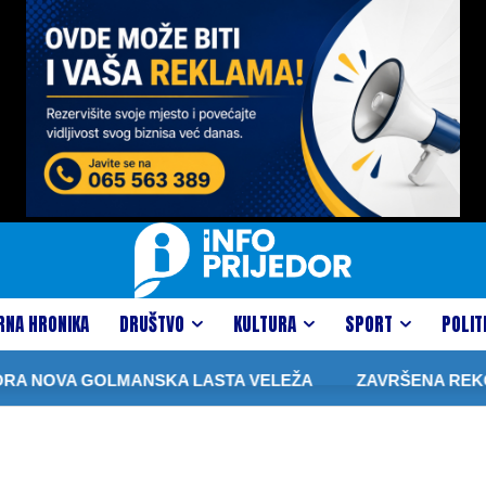
RNA HRONIKA
DRUŠTVO
KULTURA
SPORT
POLIT
 NOVA GOLMANSKA LASTA VELEŽA
ZAVRŠENA REKONSTR