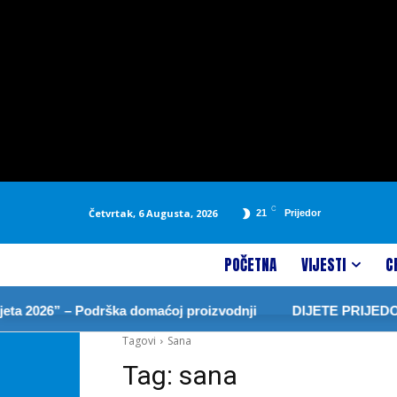
C
Četvrtak, 6 Augusta, 2026
21
Prijedor
POČETNA
VIJESTI
C
 2026” – Podrška domaćoj proizvodnji
DIJETE PRIJEDORA
Tagovi
Sana
Tag:
sana