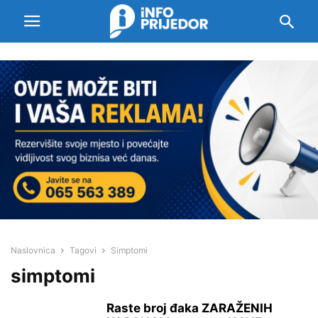
Naslovnica
Tagovi
Simptomi
simptomi
Raste broj đaka ZARAŽENIH