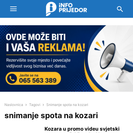
Naslovnica
Tagovi
Snimanje spota na kozari
snimanje spota na kozari
Kozara u promo videu svjetski