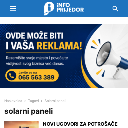
Naslovnica
Tagovi
Solarni paneli
solarni paneli
NOVI UGOVORI ZA POTROŠAČE