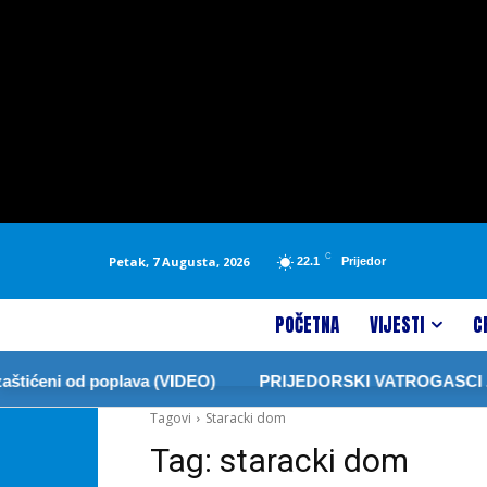
C
Petak, 7 Augusta, 2026
22.1
Prijedor
POČETNA
VIJESTI
C
tićeni od poplava (VIDEO)
PRIJEDORSKI VATROGASCI ZA
Tagovi
Staracki dom
Tag:
staracki dom