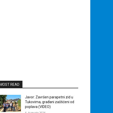
MOST READ
Javor: Završen parapetni zid u
Tukovima, građani zaštićeni od
poplava (VIDEO)
6. Augusta 2026.