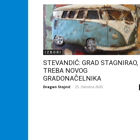
I Z B O R I
STEVANDIĆ: GRAD STAGNIRAO,
TREBA NOVOG
GRADONAČELNIKA
Dragan Stojnić
-
25. Oktobra 2020.