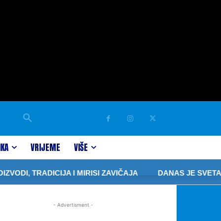
IKA
VRIJEME
VIŠE
DI, TRADICIJA I MIRISI ZAVIČAJA
DANAS JE SVETA P
- Advertisment -