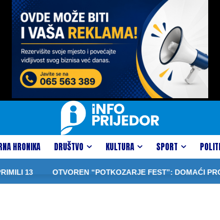
RNA HRONIKA
DRUŠTVO
KULTURA
SPORT
POLIT
ILI 13
OTVOREN “POTKOZARJE FEST”: DOMAĆI PROIZVO