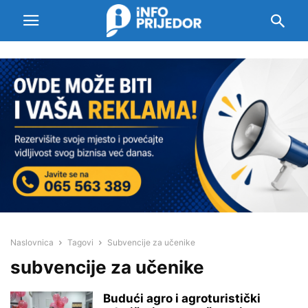
Naslovnica
Tagovi
Subvencije za učenike
subvencije za učenike
Budući agro i agroturistički