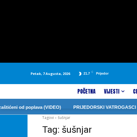
C
Petak, 7 Augusta, 2026
21.7
Prijedor
POČETNA
VIJESTI
C
štićeni od poplava (VIDEO)
PRIJEDORSKI VATROGASCI ZA
Tagovi
šušnjar
Tag:
šušnjar