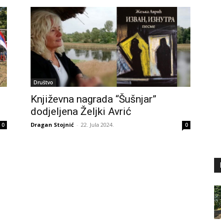
Društvo
Književna nagrada “Šušnjar”
dodjeljena Željki Avrić
Dragan Stojnić
-
22. Jula 2024.
0
0