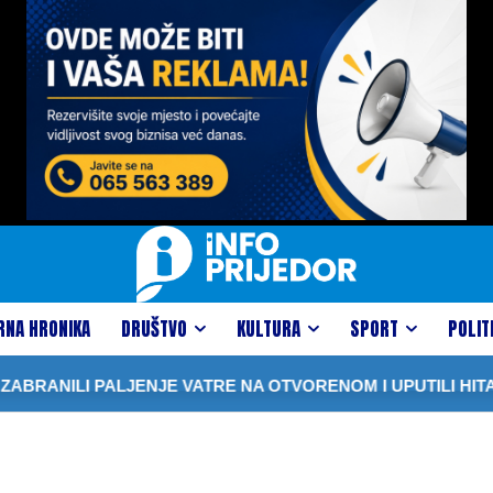
RNA HRONIKA
DRUŠTVO
KULTURA
SPORT
POLIT
BRANILI PALJENJE VATRE NA OTVORENOM I UPUTILI HITA