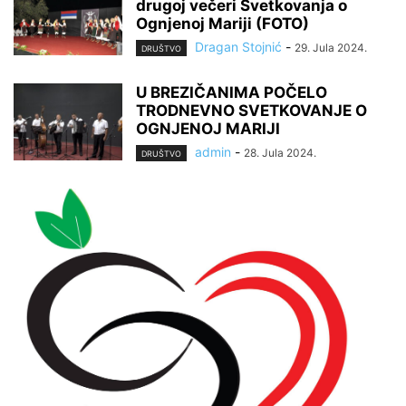
drugoj večeri Svetkovanja o
Ognjenoj Mariji (FOTO)
Dragan Stojnić
-
29. Jula 2024.
DRUŠTVO
U BREZIČANIMA POČELO
TRODNEVNO SVETKOVANJE O
OGNJENOJ MARIJI
admin
-
28. Jula 2024.
DRUŠTVO