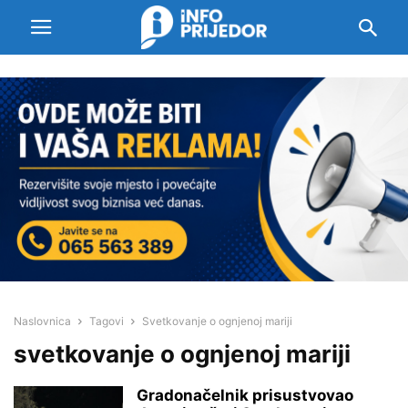
Naslovnica
Tagovi
Svetkovanje o ognjenoj mariji
svetkovanje o ognjenoj mariji
Gradonačelnik prisustvovao