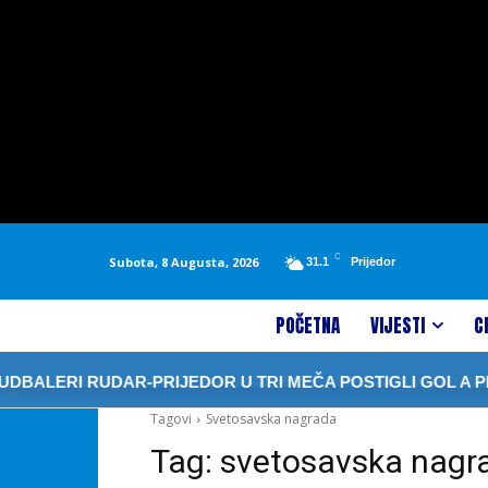
C
Subota, 8 Augusta, 2026
31.1
Prijedor
POČETNA
VIJESTI
C
BALERI RUDAR-PRIJEDOR U TRI MEČA POSTIGLI GOL A PRIM
Tagovi
Svetosavska nagrada
Tag:
svetosavska nagr