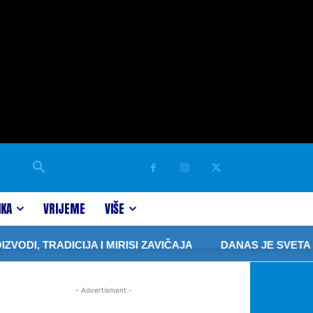
IKA
VRIJEME
VIŠE
DI, TRADICIJA I MIRISI ZAVIČAJA
DANAS JE SVETA P
- Advertisment -