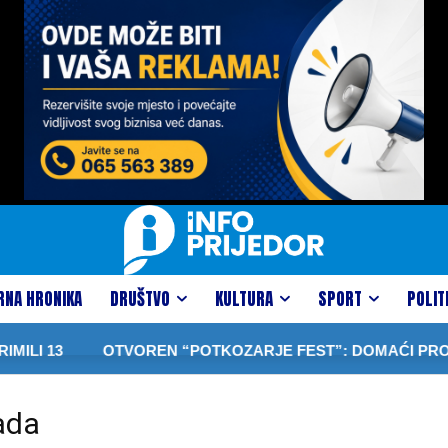
RNA HRONIKA
DRUŠTVO
KULTURA
SPORT
POLIT
ILI 13
OTVOREN “POTKOZARJE FEST”: DOMAĆI PROIZVO
ada