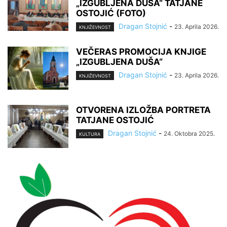
„IZGUBLJENA DUŠA“ TATJANE
OSTOJIĆ (FOTO)
Dragan Stojnić
-
23. Aprila 2026.
KNJIŽEVNOST
VEČERAS PROMOCIJA KNJIGE
„IZGUBLJENA DUŠA“
Dragan Stojnić
-
23. Aprila 2026.
KNJIŽEVNOST
OTVORENA IZLOŽBA PORTRETA
TATJANE OSTOJIĆ
Dragan Stojnić
-
24. Oktobra 2025.
KULTURA