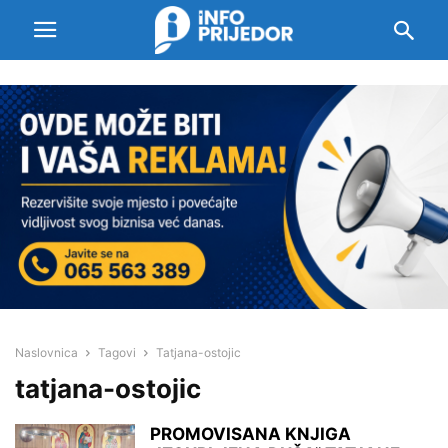
Naslovnica
Tagovi
Tatjana-ostojic
tatjana-ostojic
PROMOVISANA KNJIGA