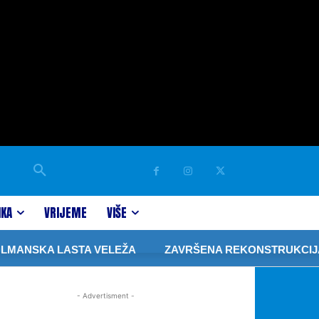
IKA
VRIJEME
VIŠE
MANSKA LASTA VELEŽA
ZAVRŠENA REKONSTRUKCIJA KR
- Advertisment -