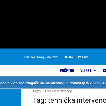
C
Četvrtak, 6 Augusta, 2026
21.6
Prijedor
POČETNA
VIJESTI
C
nik obišao izlagače na manifestaciji “Plodovi ljeta 2026” – Pod
Tagovi
Tehnička intervencija
Tag:
tehnička intervenc