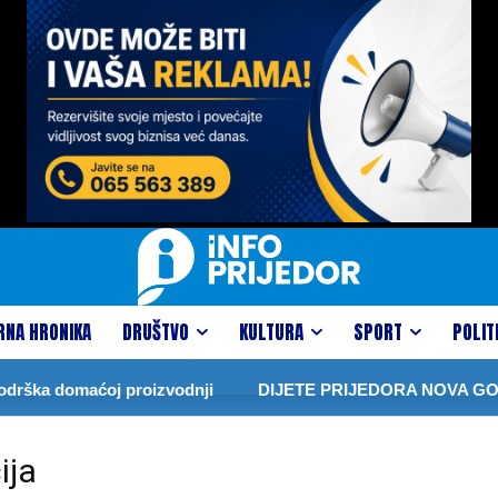
RNA HRONIKA
DRUŠTVO
KULTURA
SPORT
POLIT
rška domaćoj proizvodnji
DIJETE PRIJEDORA NOVA GOL
ija