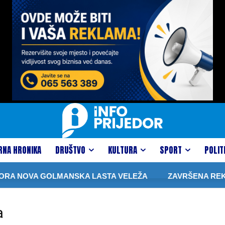
RNA HRONIKA
DRUŠTVO
KULTURA
SPORT
POLIT
RA NOVA GOLMANSKA LASTA VELEŽA
ZAVRŠENA REKON
a