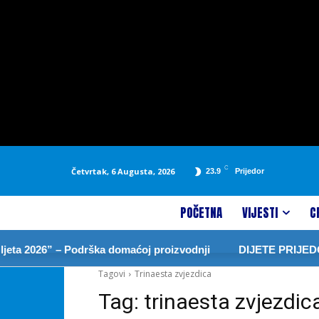
C
Četvrtak, 6 Augusta, 2026
23.9
Prijedor
POČETNA
VIJESTI
C
eta 2026” – Podrška domaćoj proizvodnji
DIJETE PRIJEDO
Tagovi
Trinaesta zvjezdica
Tag:
trinaesta zvjezdic