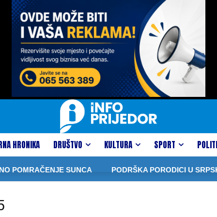
RNA HRONIKA
DRUŠTVO
KULTURA
SPORT
POLIT
NO POMRAČENJE SUNCA
PODRŠKA PORODICI U SRPSKOJ
5