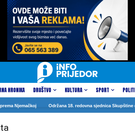
RNA HRONIKA
DRUŠTVO
KULTURA
SPORT
POLIT
prema Njemačkoj
Održana 18. redovna sjednica Skupštine gr
eta