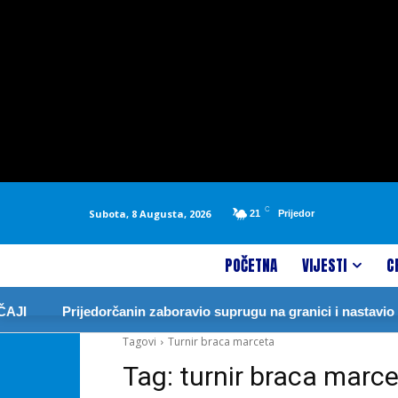
C
Subota, 8 Augusta, 2026
21
Prijedor
POČETNA
VIJESTI
C
JI
Prijedorčanin zaboravio suprugu na granici i nastavio 
Tagovi
Turnir braca marceta
Tag:
turnir braca marc