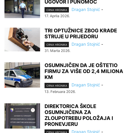
UGOVOR I PUNOMOĆ
Dragan Stojnić
-
CRNA HRONIKA
17. Aprila 2026.
TRI OPTUŽNICE ZBOG KRAĐE
STRUJE U PRIJEDORU
Dragan Stojnić
-
CRNA HRONIKA
31. Marta 2026.
OSUMNJIČEN DA JE OŠTETIO
FIRMU ZA VIŠE OD 2,4 MILIONA
KM
Dragan Stojnić
-
CRNA HRONIKA
13. Februara 2026.
DIREKTORICA ŠKOLE
OSUMNJIČENA ZA
ZLOUPOTREBU POLOŽAJA I
PRONEVJERU
Dragan Stojnić
-
CRNA HRONIKA