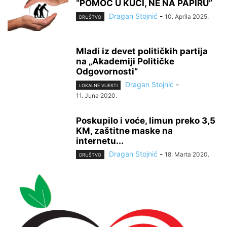
“POMOĆ U KUĆI, NE NA PAPIRU”
Dragan Stojnić
-
10. Aprila 2025.
DRUŠTVO
Mladi iz devet političkih partija
na „Akademiji Političke
Odgovornosti“
Dragan Stojnić
-
LOKALNE VIJESTI
11. Juna 2020.
Poskupilo i voće, limun preko 3,5
KM, zaštitne maske na
internetu...
Dragan Stojnić
-
18. Marta 2020.
DRUŠTVO