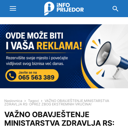
Naslovnica
Tagovi
VAŽNO OBAVJEŠTENJE MINISTARSTVA
ZDRAVLJA RS: OPREZ ZBOG EKSTREMNIH VRUĆINA!
VAŽNO OBAVJEŠTENJE
MINISTARSTVA ZDRAVLJA RS: