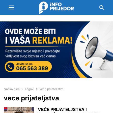
Naslovnica
Tagovi
Vece prijateljstva
vece prijateljstva
VEČE PRIJATELJSTVA I