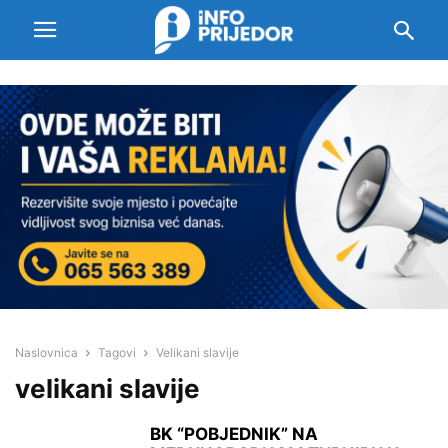
Naslovnica
Tagovi
Velikani slavije
velikani slavije
BK “POBJEDNIK” NA