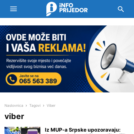
Naslovnica
Tagovi
Viber
viber
Iz MUP-a Srpske upozoravaju: