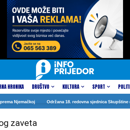
RNA HRONIKA
DRUŠTVO
KULTURA
SPORT
POLIT
prema Njemačkoj
Održana 18. redovna sjednica Skupštine gr
og zaveta