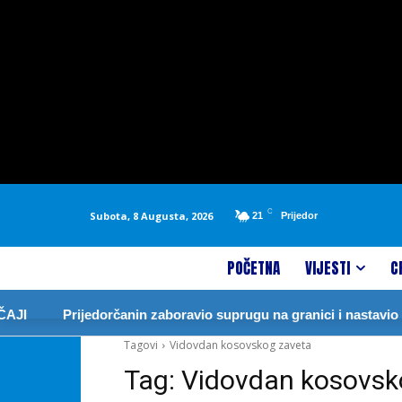
C
Subota, 8 Augusta, 2026
21
Prijedor
POČETNA
VIJESTI
C
JI
Prijedorčanin zaboravio suprugu na granici i nastavio 
Tagovi
Vidovdan kosovskog zaveta
Tag:
Vidovdan kosovsk