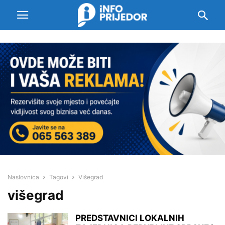
Naslovnica
Tagovi
Višegrad
višegrad
PREDSTAVNICI LOKALNIH