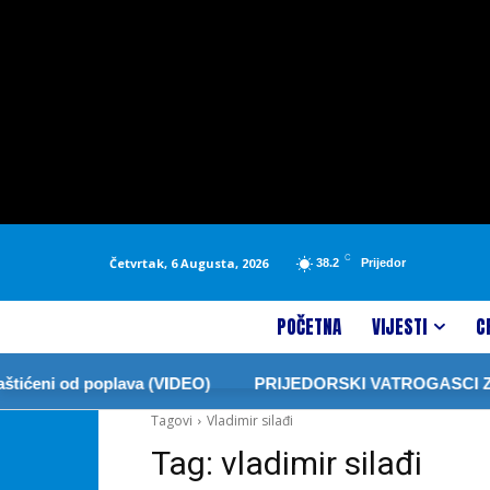
C
Četvrtak, 6 Augusta, 2026
38.2
Prijedor
POČETNA
VIJESTI
C
ićeni od poplava (VIDEO)
PRIJEDORSKI VATROGASCI ZABR
Tagovi
Vladimir silađi
Tag:
vladimir silađi