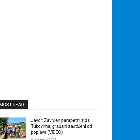
MOST READ
Javor: Završen parapetni zid u
Tukovima, građani zaštićeni od
poplava (VIDEO)
6. Augusta 2026.