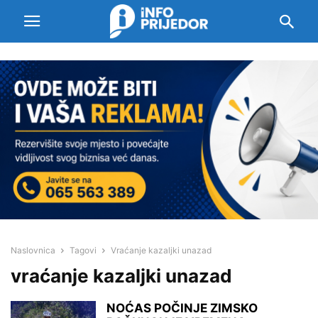
Naslovnica
Tagovi
Vraćanje kazaljki unazad
vraćanje kazaljki unazad
NOĆAS POČINJE ZIMSKO